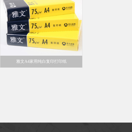
雅文A4家用纯白复印打印纸