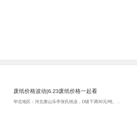
废纸价格波动|6.23废纸价格一起看
华北地区：河北唐山乐亭张氏纸业，D级下调30元/吨。...